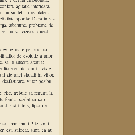
onfort, agitatie interioara,
 nu sunteti in realitate ?
ctivitate sporita; Daca in vis
grija, afectiune, probleme de
desi nu va vizeaza direct.
u devine mare pe parcursul
litatilor de evolutie a unor
, sa iti suscite atentia;
alitate e mic, dar in vis e
ii ale unei situatii in viitor,
desfasurare, viitor posibil.
, risc, trebuie sa renunti la
te foarte posibil sa iei o
cu dus si intors, lipsa de
r sau mai multi ? te simti
er, esti sufocat, simti ca nu