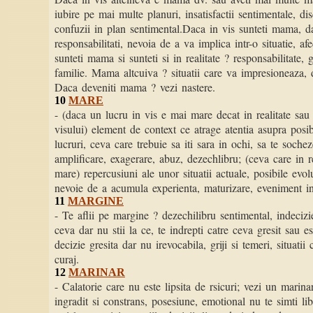
iubire pe mai multe planuri, insatisfactii sentimentale, disc
confuzii in plan sentimental.Daca in vis sunteti mama, dar
responsabilitati, nevoia de a va implica intr-o situatie, afe
sunteti mama si sunteti si in realitate ? responsabilitate, 
familie. Mama altcuiva ? situatii care va impresioneaza, 
Daca deveniti mama ? vezi nastere.
10
MARE
- (daca un lucru in vis e mai mare decat in realitate sa
visului) element de context ce atrage atentia asupra posibi
lucruri, ceva care trebuie sa iti sara in ochi, sa te socheze
amplificare, exagerare, abuz, dezechlibru; (ceva care in re
mare) repercusiuni ale unor situatii actuale, posibile evolut
nevoie de a acumula experienta, maturizare, eveniment in 
11
MARGINE
- Te aflii pe margine ? dezechilibru sentimental, indecizie
ceva dar nu stii la ce, te indrepti catre ceva gresit sau es
decizie gresita dar nu irevocabila, griji si temeri, situatii 
curaj.
12
MARINAR
- Calatorie care nu este lipsita de rsicuri; vezi un marina
ingradit si constrans, posesiune, emotional nu te simti lib