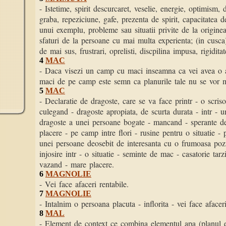
- Istetime, spirit descurcaret, veselie, energie, optimism, d
graba, repeziciune, gafe, prezenta de spirit, capacitatea d
unui exemplu, probleme sau situatii privite de la origine
sfaturi de la persoane cu mai multa experienta; (in cusca
de mai sus, frustrari, oprelisti, discpilina impusa, rigiditat
4
MAC
- Daca visezi un camp cu maci inseamna ca vei avea o
maci de pe camp este semn ca planurile tale nu se vor ma
5
MAC
- Declaratie de dragoste, care se va face printr - o scriso
culegand - dragoste apropiata, de scurta durata - intr - 
dragoste a unei persoane bogate - mancand - sperante de
placere - pe camp intre flori - rusine pentru o situatie - p
unei persoane deosebit de interesanta cu o frumoasa pozit
injosire intr - o situatie - seminte de mac - casatorie tar
vazand - mare placere.
6
MAGNOLIE
- Vei face afaceri rentabile.
7
MAGNOLIE
- Intalnim o persoana placuta - inflorita - vei face afaceri
8
MAL
- Element de context ce combina elementul apa (planul e