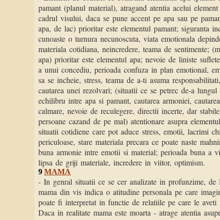
pamant (planul material), atragand atentia acelui element 
cadrul visului, daca se pune accent pe apa sau pe paman
apa, de lac) prioritar este elementul pamant; siguranta inc
cunoaste o turnura necunoscuta, viata emotionala depinde
materiala cotidiana, neincredere, teama de sentimente; (
apa) prioritar este elementul apa; nevoie de liniste sufle
a unui concediu, perioada confuza in plan emotional, em
sa se incheie, stress, teama de a-ti asuma responsabilitat
cautarea unei rezolvari; (situatii ce se petrec de-a lungul
echilibru intre apa si pamant, cautarea armoniei, cautare
calmare, nevoie de reculegere, directii incerte, dar stabile
persoane cazand de pe mal) atentionare asupra elementul
situatii cotidiene care pot aduce stress, emotii, lacrimi chia
periculoase, stare materiala precara ce poate naste mahnir
buna armonie intre emotii si material; perioada buna a vieti
lipsa de griji materiale, incredere in viitor, optimism.
9
MAMA
- In genral situatii ce se cer analizate in profunzime, de 
mama din vis indica o atitudine personala pe care imagi
poate fi interpretat in functie de relatiile pe care le avet
Daca in realitate mama este moarta - atrage atentia asup