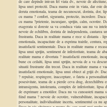
de care depinde intr-un fel viata dv., nevoie de afectiune, 
lipsa unei protectii. Daca mama este in viata, dar este dep
deruta emotionala, teama de necunoscut, dorinta, dor, lip
cu mama ? confort, siguranta, protectie, incredere. Daca 
cu mama ?prietenie, incurajare, sprijin, calm, ocrotire. 
exagerata si doreste sa va conduca viata sau nu va intel
nevoie de echilibru, dorinta de independenta, cautarea une
frustranta. Daca in realitate mama e rece si distanta - lip
emotionala, incapacitate de a exprima trairile, centura, r
insatisfactii sentimentale. Daca in realitate mama e recasat
lipsa unui sprijin, sentiment de inferioritate, teama de a
realitate mama e divortata ? insatisfactii emotionale, incap
bune cu ceilalti, lipsa unui sprijin, nevoia de a va descu
situatii frustrante din trecut. Daca in realitate mama e va
insatisfactii emotionale, lipsa unui obiect al grijii dv. D
? repulsie, respingere, inacceptare, o fateta a personalitat
posesivitate, teama de a pierde ceva drag, dezechilibru 
intransigenta, intoleranta, complex de inferioritate, lipsa 
de exprimare a emotiilor. Daca nu va cunoasteti mama si 
fiind mama ? nevoie de ocrotire, vulnerabilitate, incapaci
personalitate, individualitate incerta, sentimentul ca nu apa
Daca in vis altcineva e mama dv. sau aveti mai multe m