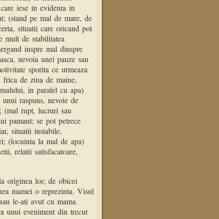
care iese in evidenta in
t; (stand pe mal de mare, de
erta, situatii care oricand pot
 mult de stabilitatea
mergand inspre mal dinspre
teasca, nevoia unei pauze sau
otivitate sporita ce urmeaza
i, frica de ziua de maine,
 malului, in paralel cu apa)
a unui raspuns, nevoie de
; (mal rupt, lucruri sau
ui pamant; se pot petrece
r, situatii instabile,
i; (locuinta la mal de apa)
i, relatii satisfacatoare,
la originea lor; de obicei
nea mamei o reprezinta. Visul
i sau le-ati avut cu mama.
ra unui eveniment din trecut