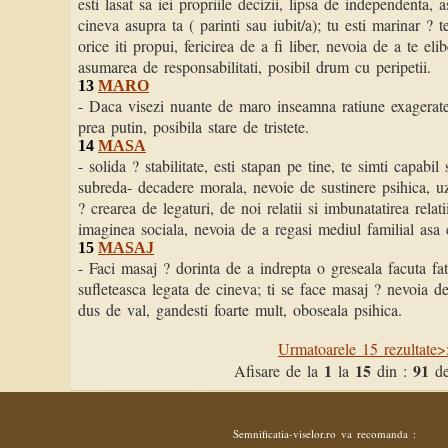
esti lasat sa iei propriile decizii, lipsa de independenta, 
cineva asupra ta ( parinti sau iubit/a); tu esti marinar ? t
orice iti propui, fericirea de a fi liber, nevoia de a te e
asumarea de responsabilitati, posibil drum cu peripetii.
13
MARO
- Daca visezi nuante de maro inseamna ratiune exagerate,
prea putin, posibila stare de tristete.
14
MASA
- solida ? stabilitate, esti stapan pe tine, te simti capabil
subreda- decadere morala, nevoie de sustinere psihica, uz
? crearea de legaturi, de noi relatii si imbunatatirea relat
imaginea sociala, nevoia de a regasi mediul familial asa c
15
MASAJ
- Faci masaj ? dorinta de a indrepta o greseala facuta fa
sufleteasca legata de cineva; ti se face masaj ? nevoia d
dus de val, gandesti foarte mult, oboseala psihica.
Urmatoarele 15 rezultate
1
15
91
Afisare de la
la
din :
de
Semnificatia-viselor.ro va recomanda :