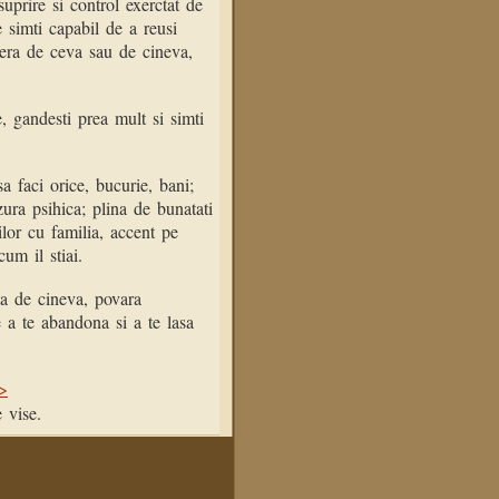
asuprire si control exerctat de
e simti capabil de a reusi
libera de ceva sau de cineva,
 gandesti prea mult si simti
 sa faci orice, bucurie, bani;
ura psihica; plina de bunatati
iilor cu familia, accent pe
um il stiai.
ta de cineva, povara
e a te abandona si a te lasa
>>
 vise.