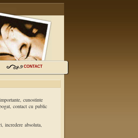
CONTACT
 importante, cunostinte
l bogat, contact cu public
i, incredere absoluta,