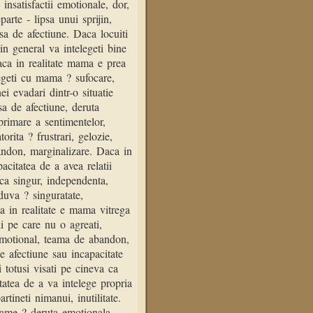
insatisfactii emotionale, dor,
arte - lipsa unui sprijin,
sa de afectiune. Daca locuiti
in general va intelegeti bine
Daca in realitate mama e prea
egeti cu mama ? sufocare,
i evadari dintr-o situatie
sa de afectiune, deruta
eprimare a sentimentelor,
orita ? frustrari, gelozie,
bandon, marginalizare. Daca in
acitatea de a avea relatii
rca singur, independenta,
duva ? singuratate,
aca in realitate e mama vitrega
ii pe care nu o agreati,
emotional, teama de abandon,
de afectiune sau incapacitate
totusi visati pe cineva ca
tatea de a va intelege propria
rtineti nimanui, inutilitate.
ame ? deruta emotionala,