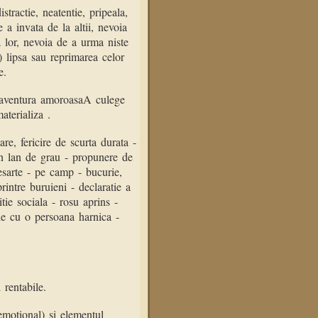
istractie, neatentie, pripeala,
e a invata de la altii, nevoia
a lor, nevoia de a urma niste
) lipsa sau reprimarea celor
e.
 aventura amoroasaA culege
terializa .
are, fericire de scurta durata -
un lan de grau - propunere de
sarte - pe camp - bucurie,
rintre buruieni - declaratie a
ie sociala - rosu aprins -
zie cu o persoana harnica -
 rentabile.
motional) si elementul