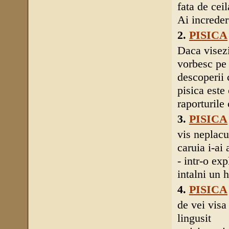
fata de ceil
Ai incredere
2.
PISICA
Daca visezi
vorbesc pe 
descoperii 
pisica este
raporturile
3.
PISICA
vis neplacu
caruia i-ai
- intr-o ex
intalni un h
4.
PISICA
de vei visa 
lingusit