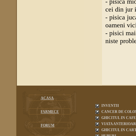
- pisica mio
cei din jur
- pisica juc
oameni vici
- pisici ma
niste probl
ACASA
INVENTII
FARMECE
CANCER DE COLO
GHICITUL IN CAF
VIATA ANTERIOA
FORUM
GHICITUL IN CART